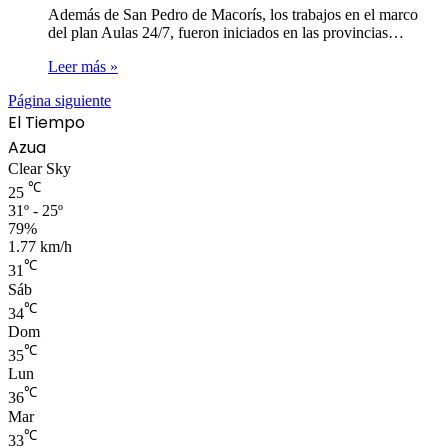
Además de San Pedro de Macorís, los trabajos en el marco
del plan Aulas 24/7, fueron iniciados en las provincias…
Leer más »
Página siguiente
El Tiempo
Azua
Clear Sky
℃
25
31º - 25º
79%
1.77 km/h
℃
31
Sáb
℃
34
Dom
℃
35
Lun
℃
36
Mar
℃
33