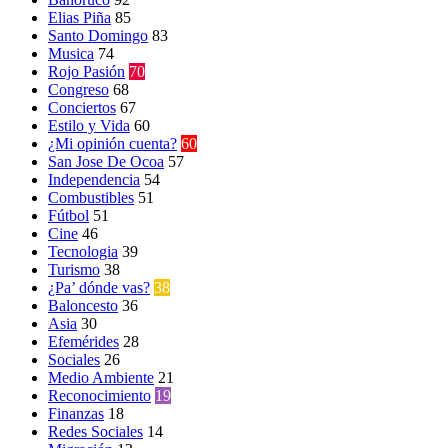
Elias Piña
85
Santo Domingo
83
Musica
74
Rojo Pasión
70
Congreso
68
Conciertos
67
Estilo y Vida
60
¿Mi opinión cuenta?
60
San Jose De Ocoa
57
Independencia
54
Combustibles
51
Fútbol
51
Cine
46
Tecnologia
39
Turismo
38
¿Pa’ dónde vas?
38
Baloncesto
36
Asia
30
Efemérides
28
Sociales
26
Medio Ambiente
21
Reconocimiento
19
Finanzas
18
Redes Sociales
14