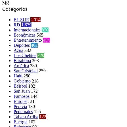
Mié
Categorías
EL SUR
2.014
RD
1.679
Internacionales
890
Económicas
565
Entretenimiento
484
Deportes
402
Azua
332
Los Chelitos
329
Barahona
303
América
280
San Cristobal
250
Haití
250
Gobierno
218
Béisbol
182
San Juan
172
Famosos
144
Europa
131
Peravia
130
Pedernales
125
Tabara Arriba
122
Energia
107
Bahoruco
92