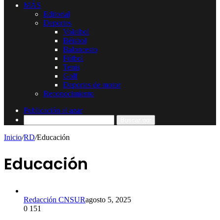
MÁS
Editorial
Deportes
Voleibol
Béisbol
Baloncesto
Fútbol
Tenis
Golf
Deportes de motor
Reconocimiento
Publicación al azar
Buscar por
Inicio
/
RD
/
Educación
Educación
Redacción CNSUR
agosto 5, 2025
0
151