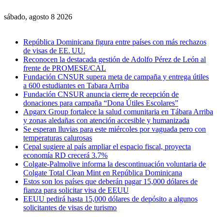
sábado, agosto 8 2026
Noticias de última hora
República Dominicana figura entre países con más rechazos
de visas de EE. UU.
Reconocen la destacada gestión de Adolfo Pérez de León al
frente de PROMESE/CAL
Fundación CNSUR supera meta de campaña y entrega útiles
a 600 estudiantes en Tabara Arriba
Fundación CNSUR anuncia cierre de recepción de
donaciones para campaña “Dona Útiles Escolares”
Apgarx Group fortalece la salud comunitaria en Tábara Arriba
y zonas aledañas con atención accesible y humanizada
Se esperan lluvias para este miércoles por vaguada pero con
temperaturas calurosas
Cepal sugiere al país ampliar el espacio fiscal, proyecta
economía RD crecerá 3.7%
Colgate-Palmolive informa la descontinuación voluntaria de
Colgate Total Clean Mint en República Dominicana
Estos son los países que deberán pagar 15,000 dólares de
fianza para solicitar visa de EEUU
EEUU pedirá hasta 15,000 dólares de depósito a algunos
solicitantes de visas de turismo