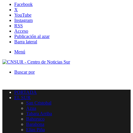
Facebook
X
YouTube
Instagram
RSS
Acceso
Publicación al azar
Barra lateral
Menú
Buscar por
PORTADA
EL SUR
San Cristobal
Azua
Tabara Arriba
Bahoruco
Barahona
Elias Piña